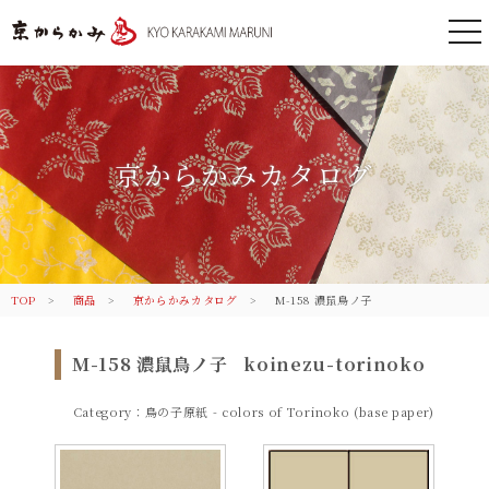
togg
nav
京都 からかみ｜伝統のふすま紙 株
式会社丸二
京からかみカタログ
TOP
商品
京からかみカタログ
M-158 濃鼠鳥ノ子
M-158 濃鼠鳥ノ子
koinezu-torinoko
Category：鳥の子原紙 - colors of Torinoko (base paper)