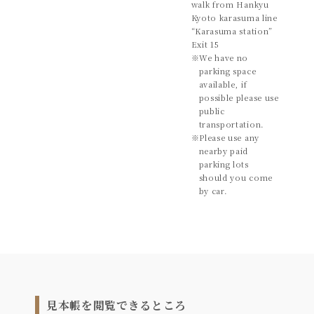
walk from Hankyu
Kyoto karasuma line
“Karasuma station”
Exit 15
※
We have no
parking space
available, if
possible please use
public
transportation.
※
Please use any
nearby paid
parking lots
should you come
by car.
見本帳を閲覧できるところ