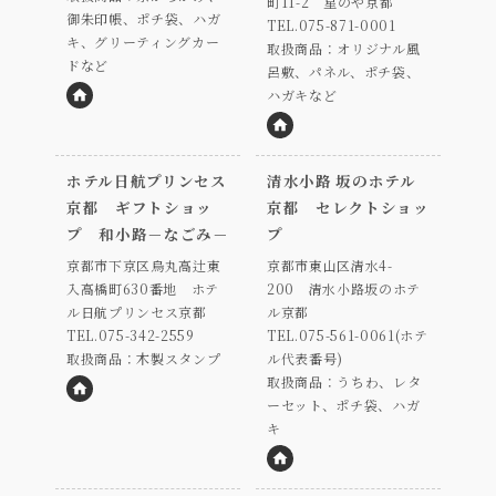
町11-2 星のや京都
御朱印帳、ポチ袋、ハガ
TEL.075-871-0001
キ、グリーティングカー
取扱商品：オリジナル風
ドなど
呂敷、パネル、ポチ袋、
ハガキなど
HP
HP
ホテル日航プリンセス
清水小路 坂のホテル
京都 ギフトショッ
京都 セレクトショッ
プ 和小路－なごみ－
プ
京都市下京区烏丸高辻東
京都市東山区清水4-
入高橋町630番地 ホテ
200 清水小路坂のホテ
ル日航プリンセス京都
ル京都
TEL.075-342-2559
TEL.075-561-0061(ホテ
取扱商品：木製スタンプ
ル代表番号)
取扱商品：うちわ、レタ
ーセット、ポチ袋、ハガ
HP
キ
HP