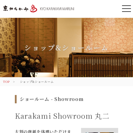
togg
nav
京都 からかみ｜伝統のふすま紙 株
式会社丸二
ショップ&ショールーム
TOP
ショップ&ショールーム
ショールーム - Showroom
Karakami
Showroom
丸二
大判の唐紙を体感いただけま