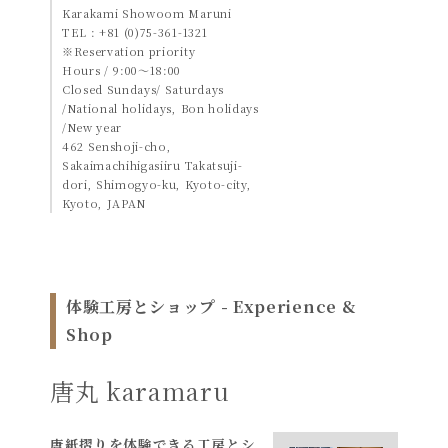
Karakami
Showoom
Maruni
TEL : +81 (0)75-361-1321
※Reservation priority
Hours / 9:00〜18:00
Closed Sundays/ Saturdays
/National holidays, Bon holidays
/New year
462 Senshoji-cho,
Sakaimachihigasiiru Takatsuji-
dori, Shimogyo-ku, Kyoto-city,
Kyoto, JAPAN
体験工房とショップ - Experience &
Shop
唐丸 karamaru
唐紙摺りを体験できる工房とシ