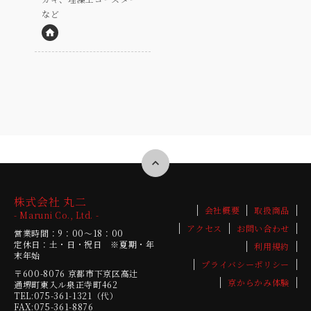
など
HP
株式会社 丸二
会社概要
取扱商品
- Maruni Co., Ltd. -
アクセス
お問い合わせ
営業時間：9：00～18：00
定休日：土・日・祝日 ※夏期・年
利用規約
末年始
プライバシーポリシー
〒600-8076
京都市下京区高辻
京からかみ体験
通堺町東入ル泉正寺町462
TEL:075-361-1321（代）
FAX:075-361-8876