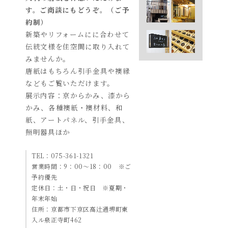
す。ご商談にもどうぞ。（ご予
約制）
新築やリフォームにに合わせて
伝統文様を住空間に取り入れて
みませんか。
唐紙はもちろん引手金具や襖縁
などもご覧いただけます。
展示内容：京からかみ、漆から
かみ、各種襖紙・襖材料、和
紙、アートパネル、引手金具、
照明器具ほか
TEL：075-361-1321
営業時間：9：00～18：00 ※ご
予約優先
定休日：土・日・祝日 ※夏期・
年末年始
住所：京都市下京区高辻通堺町東
入ル泉正寺町462