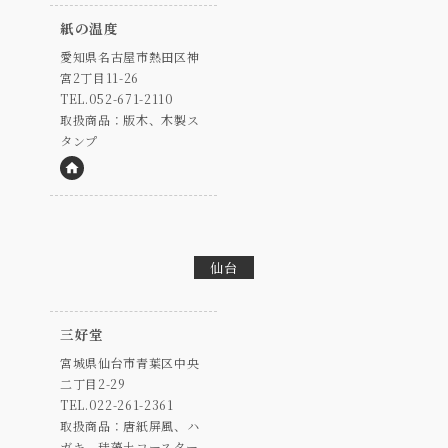
紙の温度
愛知県名古屋市熱田区神
宮2丁目11-26
TEL.052-671-2110
取扱商品：版木、木製ス
タンプ
HP
仙台
三好堂
宮城県仙台市青葉区中央
二丁目2-29
TEL.022-261-2361
取扱商品：唐紙屏風、ハ
ガキ、珪藻土コースター