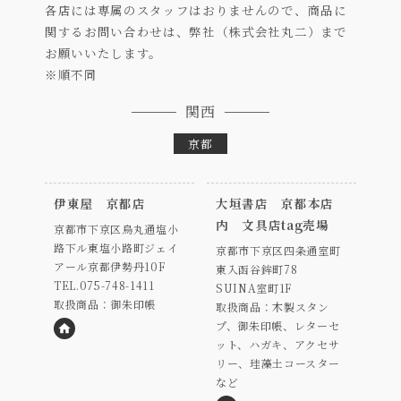
各店には専属のスタッフはおりませんので、商品に
関するお問い合わせは、弊社（株式会社丸二）まで
お願いいたします。
※順不同
関西
京都
伊東屋 京都店
大垣書店 京都本店
内 文具店tag売場
京都市下京区烏丸通塩小
路下ル東塩小路町ジェイ
京都市下京区四条通室町
アール京都伊勢丹10F
東入函谷鉾町78
TEL.075-748-1411
SUINA室町1F
取扱商品：御朱印帳
取扱商品：木製スタン
プ、御朱印帳、レターセ
ット、ハガキ、アクセサ
HP
リー、珪藻土コースター
など