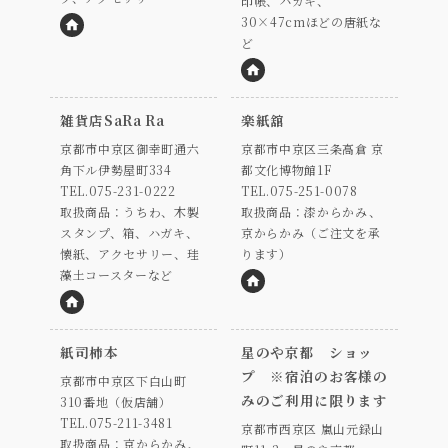
印帳、ハガキ、
30×47cmほどの唐紙な
ど
HP
HP
雑貨店SaRa Ra
楽紙舘
京都市中京区御幸町通六
京都市中京区三条高倉 京
角下ル伊勢屋町334
都文化博物館1F
TEL.075-231-0222
TEL.075-251-0078
取扱商品：うちわ、木製
取扱商品：漆からかみ、
スタンプ、箱、ハガキ、
京からかみ（ご注文を承
懐紙、アクセサリー、珪
ります）
藻土コースターなど
HP
HP
紙司柿本
星のや京都 ショッ
プ ※宿泊のお客様の
京都市中京区下白山町
みのご利用に限ります
310番地（仮店舗）
TEL.075-211-3481
京都市西京区 嵐山元録山
取扱商品：京からかみ、