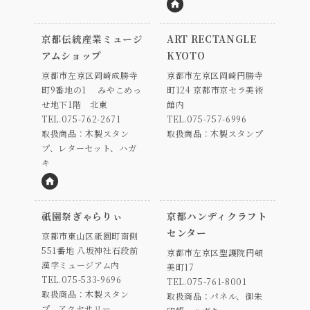
HP
京都伝統産業ミュージ
ART RECTANGLE
アムショップ
KYOTO
京都市左京区岡崎成勝寺
京都市左京区岡崎円勝寺
町9番地の1 みやこめっ
町124 京都市京セラ美術
せ地下1階 北東
館内
TEL.075-762-2671
TEL.075-757-6996
取扱商品：木製スタン
取扱商品：木製スタンプ
プ、レターセット、ハガ
キ
HP
祇園祭ぎゃらりぃ
京都ハンディクラフト
センター
京都市東山区祇園町南側
551番地 八坂神社石段前
京都市左京区聖護院円頓
漢字ミュージアム内
美町17
TEL.075-533-9696
TEL.075-761-8001
取扱商品：木製スタン
取扱商品：パネル、御朱
プ、アクセサリー