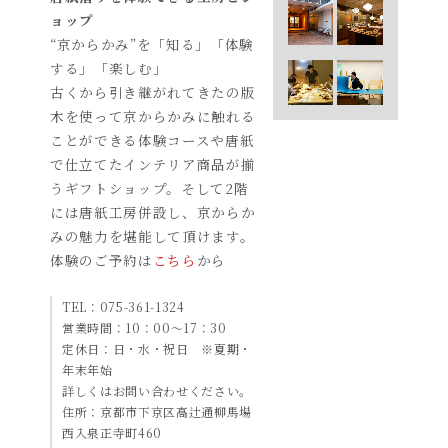
ョップ
“京からかみ”を「知る」「体験
する」「楽しむ」
古くから引き継がれてきたの版
木を使って京からかみに触れる
ことができる体験コースや唐紙
で仕立てたインテリア商品が揃
うギフトショップ。そして2階
には唐紙工房併設し、京からか
みの魅力を堪能して頂けます。
体験のご予約は
こちら
から
TEL：075-361-1324
営業時間：10：00～17：30
定休日：日・水・祝日 ※夏期・
年末年始
詳しくはお問い合わせください。
住所：京都市下京区高辻通柳馬場
西入泉正寺町460